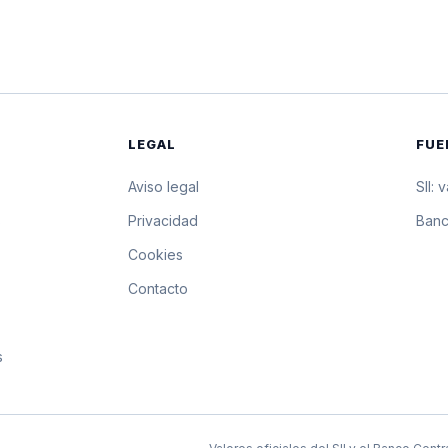
$1.033,57
10.335,7 pesos por
$1.032,87
10.328,7 pesos por
$1.032,18
10.321,8 pesos por
LEGAL
FUE
$1.031,49
10.314,9 pesos por
Aviso legal
SII: 
$1.030,75
10.307,5 pesos por
s
Privacidad
Banc
Cookies
$1.030,00
10.300 pesos por 1
Contacto
$1.029,25
10.292,5 pesos por
s
$1.028,51
10.285,1 pesos por
$1.027,76
10.277,6 pesos por