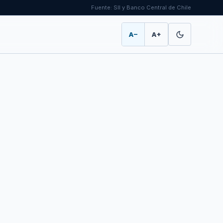
Fuente: SII y Banco Central de Chile
A−
A+