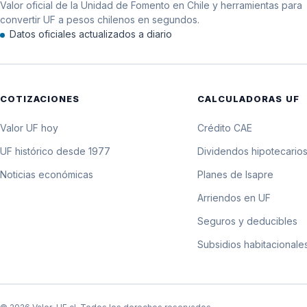
Valor oficial de la Unidad de Fomento en Chile y herramientas para
12 de octubre de 1980
convertir UF a pesos chilenos en segundos.
Datos oficiales actualizados a diario
11 de octubre de 1980
10 de octubre de 1980
COTIZACIONES
CALCULADORAS UF
9 de octubre de 1980
Valor UF hoy
Crédito CAE
8 de octubre de 1980
UF histórico desde 1977
Dividendos hipotecario
Noticias económicas
Planes de Isapre
7 de octubre de 1980
Arriendos en UF
6 de octubre de 1980
Seguros y deducibles
Subsidios habitacionale
5 de octubre de 1980
4 de octubre de 1980