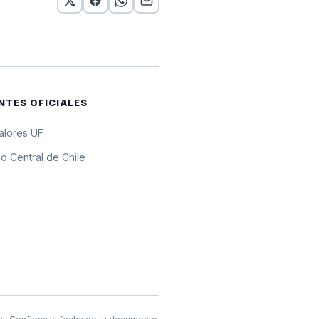
 10 UF
 10 UF
 10 UF
NTES OFICIALES
 10 UF
valores UF
 10 UF
o Central de Chile
0 UF
 10 UF
 10 UF
 10 UF