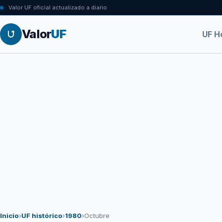
Valor UF oficial actualizado a diario
Valor
UF
UF H
Inicio
›
UF histórico
›
1980
›
Octubre