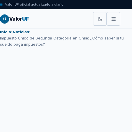
Valor UF oficial actualizado a diario
Valor
UF
Inicio
›
Noticias
›
Impuesto Único de Segunda Categoría en Chile: ¿Cómo saber si tu
sueldo paga impuestos?