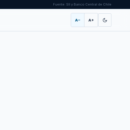
Fuente: SII y Banco Central de Chile
A−
A+