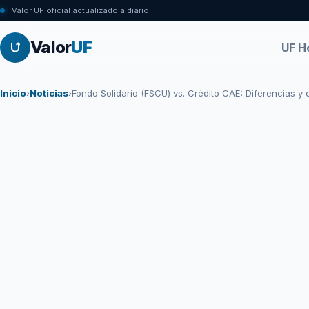
Valor UF oficial actualizado a diario
Valor
UF
UF H
Inicio
›
Noticias
›
Fondo Solidario (FSCU) vs. Crédito CAE: Diferencias y