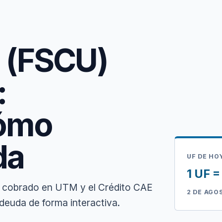
o (FSCU)
:
cómo
da
UF DE HO
1 UF 
) cobrado en UTM y el Crédito CAE
2 DE AGO
deuda de forma interactiva.