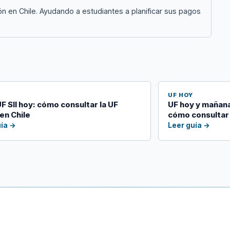
ón en Chile. Ayudando a estudiantes a planificar sus pagos
I
UF HOY
UF SII hoy: cómo consultar la UF
UF hoy y mañana
 en Chile
cómo consultar 
uía →
Leer guía →